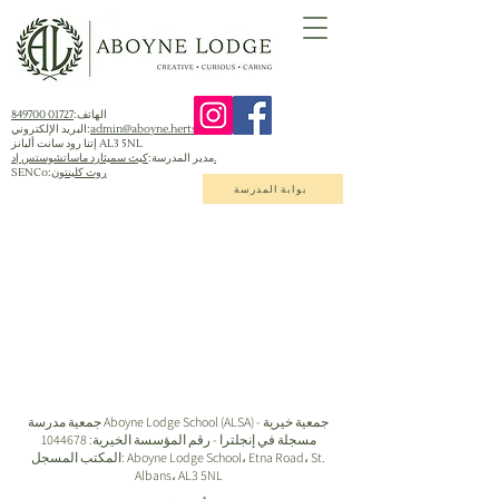
الهاتف:
01727 849700
admin@aboyne.herts.sch.uk
البريد الإلكتروني:
إتنا رود سانت ألبانز AL3 5NL
كيث سميثارد ماساتشوستس إد.
مدير المدرسة:
روث كلينتون
SENCo:
بوابة المدرسة
جمعية مدرسة Aboyne Lodge School (ALSA) - جمعية خيرية
مسجلة في إنجلترا - رقم المؤسسة الخيرية:
1044678
المكتب المسجل: Aboyne Lodge School، Etna Road، St.
Albans، AL3 5NL