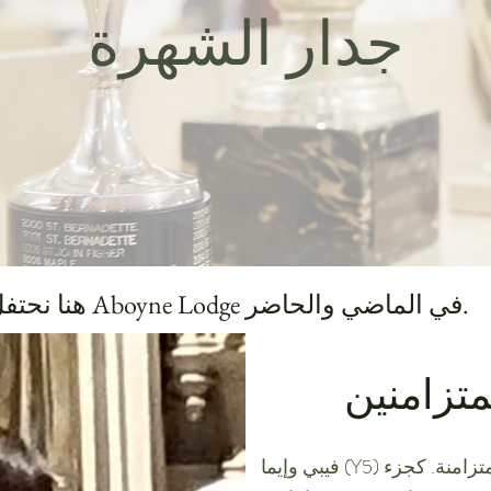
جدار الشهرة
هنا نحتفل بإنجازات طلاب Aboyne Lodge في الماضي والحاضر.
متزامنين
فيبي وإيما (Y5) تسبحان في نادي هاتفيلد للسباحة المتزامنة. كجزء