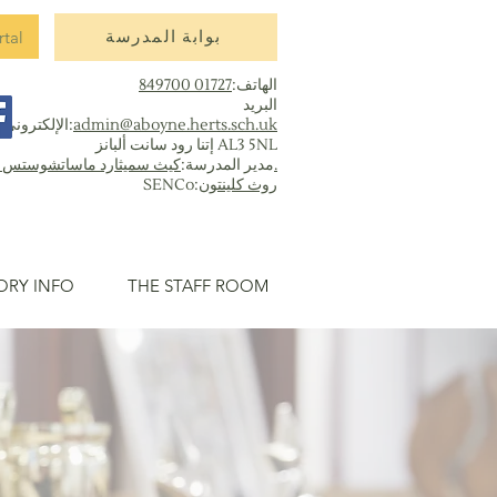
rtal
بوابة المدرسة
الهاتف:
01727 849700
البريد
admin@aboyne.herts.sch.uk
الإلكتروني:
إتنا رود سانت ألبانز AL3 5NL
كيث سميثارد ماساتشوستس إد.
مدير المدرسة:
روث كلينتون
SENCo:
ORY INFO
THE STAFF ROOM