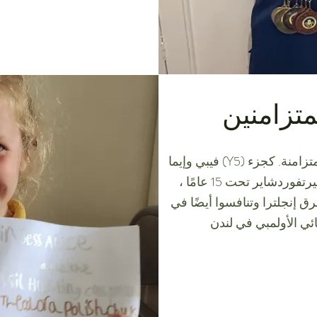
متزامنين
فيبي وإيما (Y5) تسبحان في نادي هاتفيلد للسباحة المتزامنة. كجزء
من فريق من 7 ، فازوا بمقاطعة هيرتفوردشاير تحت 15 عامًا ،
ق إنجلترا وتنافسوا أيضًا في