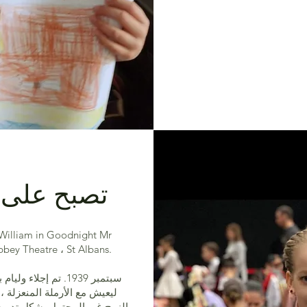
تصبح على 
Tom الذي أخذ على خشبة المسرح في y Theatre ، St Albans
سبتمبر 1939. تم إج
ليعيش مع الأرملة المنعزلة ، 
الزوج غير المحتمل بشكل تدريجي 