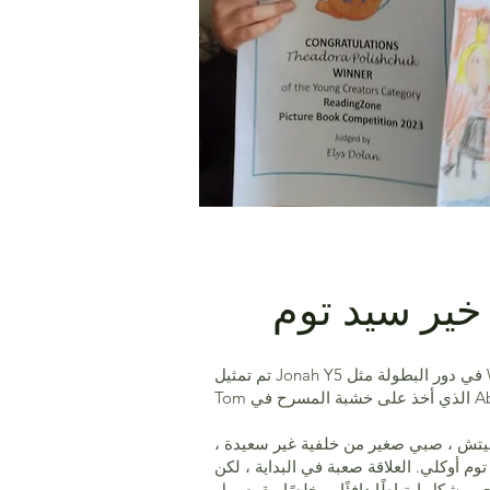
خير سيد توم
تم تمثيل Jonah Y5 في دور البطولة مثل William in Goodnight Mr
Abbe.
لاء وليام بيتش ، صبي صغير من خلفية غير سعيدة ،
توم أوكلي. العلاقة صعبة في البداية ، لكن
يشكل ارتباطًا دافئًا ومخلصًا. يقوم ويل