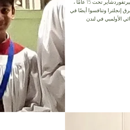
من فريق من 7 ، فازوا بمقاطعة هيرتفوردشاير تحت 15 عامًا ،
ق إنجلترا وتنافسوا أيضًا في