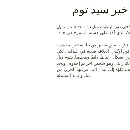
خير سيد توم
تم تمثيل Jonah Y5 في دور البطولة مثل William in Goodnight Mr
Abbe.
لاء وليام بيتش ، صبي صغير من خلفية غير سعيدة ،
توم أوكلي. العلاقة صعبة في البداية ، لكن
يشكل ارتباطًا دافئًا ومخلصًا. يقوم ويل
لك زاك ، وهو شخص آخر تم إجلاؤه ، ويجد
ستدعاؤه إلى لندن التي مزقتها الحرب من
قبل والدته المسيئة.