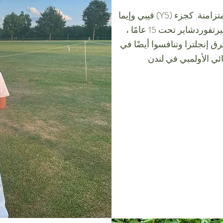
فيبي وإيما (Y5) تسبحان في نادي هاتفيلد للسباحة المتزامنة. كجزء
من فريق من 7 ، فازوا بمقاطعة هيرتفوردشاير تحت 15 عامًا ،
ق إنجلترا وتنافسوا أيضًا في