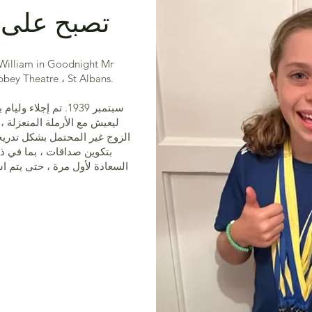
تصبح على 
Tom الذي أخذ على خشبة المسرح في y Theatre ، St Albans
سبتمبر 1939. تم إج
ليعيش مع الأرملة المنعزلة ، 
الزوج غير المحتمل بشكل تدريجي 
بتكوين صداقات ، بما في ذ
السعادة لأول مرة ، حتى يتم ا