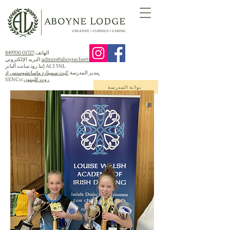
الهاتف:
01727 849700
admin@aboyne.herts.sch.uk
البريد الإلكتروني:
إتنا رود سانت ألبانز AL3 5NL
كيث سميثارد ماساتشوستس إد.
مدير المدرسة:
روث كلينتون
SENCo:
بوابة المدرسة