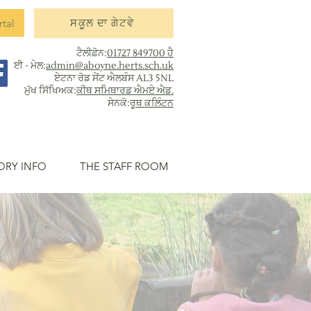
rtal
ਸਕੂਲ ਦਾ ਗੇਟਵੇ
ਟੈਲੀਫ਼ੋਨ:
01727 849700 ਹੈ
ਈ - ਮੇਲ:
admin@aboyne.herts.sch.uk
ਏਟਨਾ ਰੋਡ ਸੇਂਟ ਐਲਬੰਸ AL3 5NL
ਮੁੱਖ ਸਿੱਖਿਅਕ:
ਕੀਥ ਸਮਿਥਾਰਡ ਐਮਏ ਐਡ.
ਸੇਨਕੋ:
ਰੂਥ ਕਲਿੰਟਨ
ORY INFO
THE STAFF ROOM