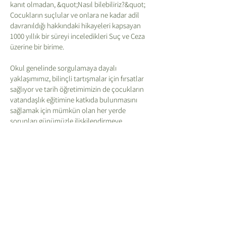
kanıt olmadan, &quot;Nasıl bilebiliriz?&quot;
Çocukların suçlular ve onlara ne kadar adil
davranıldığı hakkındaki hikayeleri kapsayan
1000 yıllık bir süreyi inceledikleri Suç ve Ceza
üzerine bir birime.
Okul genelinde sorgulamaya dayalı
yaklaşımımız, bilinçli tartışmalar için fırsatlar
sağlıyor ve tarih öğretimimizin de çocukların
vatandaşlık eğitimine katkıda bulunmasını
sağlamak için mümkün olan her yerde
sorunları günümüzle ilişkilendirmeye
çalışıyoruz.
6. Sınıfın sonunda amacımız, çocukların
meraklı, yaratıcı ve eleştirel tarih düşünürleri
olmaları, geçmişi değişim ve süreklilik,
benzerlik ve farklılık, neden ve sonuç ve önem
gibi kavramları kullanarak araştırıp
yorumlayabilmeleri, anlayabilmeleridir.
kronolojiye sahip olmak ve Britanya&#39;nın