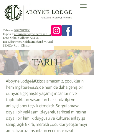
Telefon:
01727 849700
E-posta:
admin@aboyne.herts.sch.uk
Etna Yolu St Albans AL3 5NL
Baş Öğretmen:
Keith Smithard MA Ed.
SENCo:
Ruth Clinton
Okul Geçidi
TARİH
Aboyne Lodge&#39;da amacımız, çocukların
hem İngiltere&#39;de hem de daha geniş bir
dünyada geçmişte yaşamış insanların ve
toplulukların yaşamları hakkında ilgi ve
anlayışlarını teşvik etmektir. Sorgulamaya
dayalı bir yaklaşım izleyerek, tarihsel mirasına
dayalı bir kimlik duygusu ve kültürel anlayışa
sahip, açık fikirli, meraklı çocuklar yetiştirmeyi
amaçlıyoruz. İnsanların geçmişte nasıl