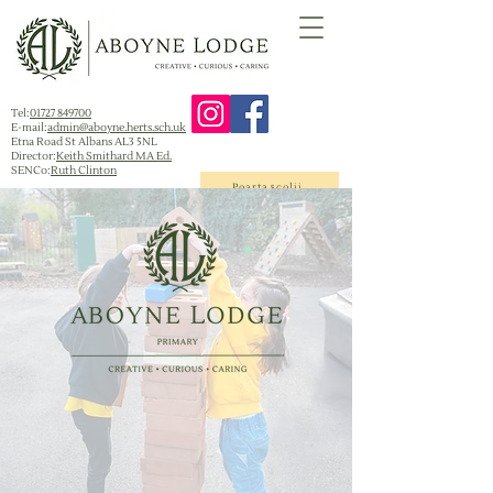
Tel:
01727 849700
E-mail:
admin@aboyne.herts.sch.uk
Etna Road St Albans AL3 5NL
Director:
Keith Smithard MA Ed.
SENCo:
Ruth Clinton
Poarta școlii