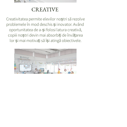
CREATIVE
Creativitatea permite elevilor noștri să rezolve
problemele în mod deschis și inovator. Având
oportunitatea de a-și folosi latura creativă,
copiii noștri devin mai absorbiți de învățarea
lor și mai motivați să își atingă obiectivele.
CURIOUS
Încurajăm elevii noștri să-și îmbrățișeze
curiozitatea. Oamenii curioși pun mereu
întrebări și caută răspunsuri. Curiozitatea este