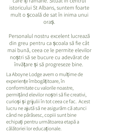
care îți rămâne. Situat în centrul
istoricului St Albans, suntem foarte
mult o școală de sat în inima unui
oraș.
Personalul nostru excelent lucrează
din greu pentru ca școala să fie cât
mai bună, ceea ce le permite elevilor
noștri să se bucure cu adevărat de
învățare și să progreseze bine.
La Aboyne Lodge avem o mulțime de
experiențe îmbogățitoare, în
conformitate cu valorile noastre,
permițând elevilor noștri să fie creativi,
curioși și grijulii în tot ceea ce fac. Acest
lucru ne ajută să ne asigurăm că atunci
când ne părăsesc, copiii sunt bine
echipați pentru următoarea etapă a
călătoriei lor educaționale.