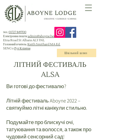
тел.:
01727 849700
Електронна пошта:
admin@aboyne.herts.sch.uk
Etna Road St Albans AL3 5NL
Головний вчитель:
Keith Smithard MA Ed.
SENCo:
Рут Клінтон
Шкільний шлюз
ЛІТНИЙ ФЕСТИВАЛЬ
ALSA
Ви готові до фестивалю?
Літній фестиваль Aboyne 2022 –
святкуймо літні канікули стильно.
Подумайте про блискучі очі,
татуювання та волосся, а також про
чудовий сенсорний сад!