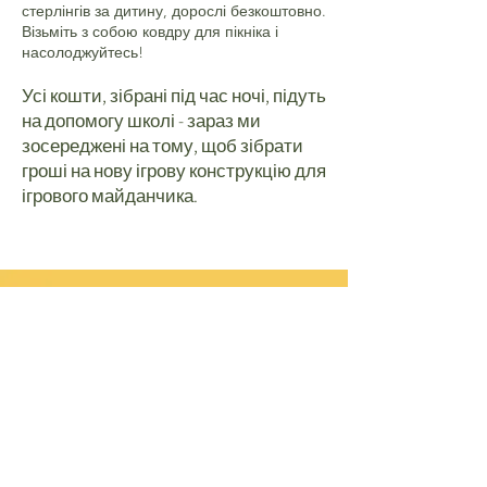
стерлінгів за дитину, дорослі безкоштовно.
Візьміть з собою ковдру для пікніка і
насолоджуйтесь!
Усі кошти, зібрані під час ночі, підуть
на допомогу школі - зараз ми
зосереджені на тому, щоб зібрати
гроші на нову ігрову конструкцію для
ігрового майданчика.