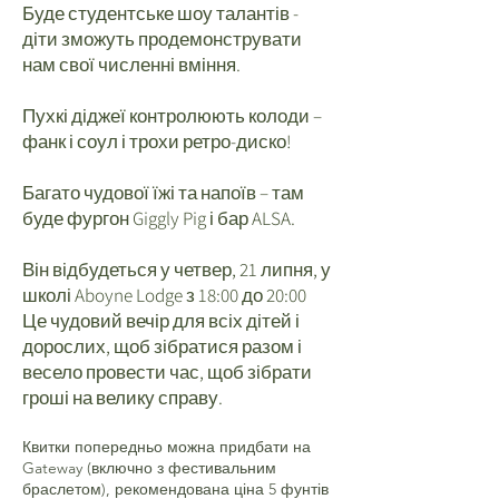
Буде студентське шоу талантів -
діти зможуть продемонструвати
нам свої численні вміння.
Пухкі діджеї контролюють колоди –
фанк і соул і трохи ретро-диско!
Багато чудової їжі та напоїв – там
буде фургон Giggly Pig і бар ALSA.
Він відбудеться у четвер, 21 липня, у
школі Aboyne Lodge з 18:00 до 20:00
Це чудовий вечір для всіх дітей і
дорослих, щоб зібратися разом і
весело провести час, щоб зібрати
гроші на велику справу.
Квитки попередньо можна придбати на
Gateway (включно з фестивальним
браслетом), рекомендована ціна 5 фунтів