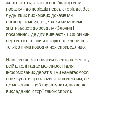
жертовність, а також про благородну
поразку - до періодів передісторії, де, без
будь-яких письмових доказів ми
обговорюємо &quot;Звідки ми можемо
знати?&quot; до розділу «Злочин і
покарання», де діти вивчають 1000-річний
період, охоплюючи історії про злочинців і
те, як з ними поводилися справедливо.
Наш підхід, заснований на дослідженні, у
всій школі надає можливості для
інформованих дебатів, і ми намагаємося
пов’язувати проблеми з сьогоденням, де
це можливо, щоб гарантувати, що наше
викладання історії також сприяє
вихованню дітей громадянства.
До кінця 6-го класу наша мета полягає в
тому, щоб діти були допитливими,
креативними та критичними історичними
мислителями, здатними досліджувати та