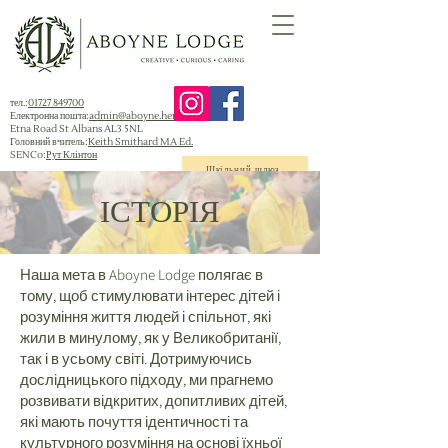
тел.:
01727 849700
Електронна пошта:
admin@aboyne.herts.sch.uk
Etna Road St Albans AL3 5NL
Головний вчитель:
Keith Smithard MA Ed.
SENCo:
Рут Клінтон
Шкільний шлюз
ІСТОРІЯ
Наша мета в Aboyne Lodge полягає в
тому, щоб стимулювати інтерес дітей і
розуміння життя людей і спільнот, які
жили в минулому, як у Великобританії,
так і в усьому світі. Дотримуючись
дослідницького підходу, ми прагнемо
розвивати відкритих, допитливих дітей,
які мають почуття ідентичності та
культурного розуміння на основі їхньої