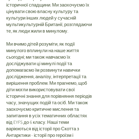
історичної спадщини. Ми заохочуємо їх
цінувати свою власну культуру та
культури інших людей у сучасній
мультикультурній Британії, розглядаючи
те, як люди жили в минулому.
Ми вчимо дітей розуміти, як події
минулого вплинули на наше життя
сьогодні; ми також навчаємо їх
досліджувати ці минулі події та
допомагаємо їм розвинути навички
дослідження, аналізу, інтерпретації та
вирішення проблем. Ми прагнемо, щоб
діти могли використовувати свої
історичні знання для порівняння періодів
часу, значущих подій та осіб. Ми також
заохочуємо критичне мислення та
запитання в усіх тематичних областях
від EYFS до 6 класу. Наші теми
варіюються від історії про Скотта з
Антарктики - історії про героїзм і