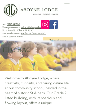
тел.:
01727 849700
Електронна пошта:
admin@aboyne.herts.sch.uk
Etna Road St Albans AL3 5NL
Головний вчитель:
Keith Smithard MA Ed.
SENCo:
Рут Клінтон
Шкільний шлюз
ПРО НАС
Welcome to Aboyne Lodge, where
creativity, curiosity, and caring define life
at our community school, nestled in the
heart of historic St Albans. Our Grade 2
listed building, with its spacious and
flowing layout, offers a unique