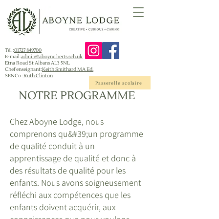
Tél :
01727 849700
E-mail:
admin@aboyne.herts.sch.uk
Etna Road St Albans AL3 5NL
Chef enseignant:
Keith Smithard MA Ed.
SENCo :
Ruth Clinton
Passerelle scolaire
NOTRE PROGRAMME
Chez Aboyne Lodge, nous
comprenons qu&#39;un programme
de qualité conduit à un
apprentissage de qualité et donc à
des résultats de qualité pour les
enfants. Nous avons soigneusement
réfléchi aux compétences que les
enfants doivent acquérir, aux