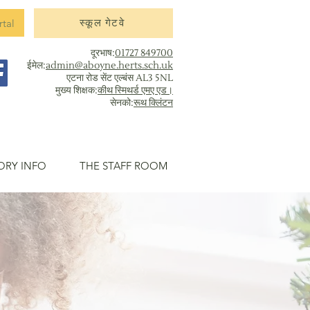
rtal
स्कूल गेटवे
दूरभाष:
01727 849700
ईमेल:
admin@aboyne.herts.sch.uk
एटना रोड सेंट एल्बंस AL3 5NL
मुख्य शिक्षक:
कीथ स्मिथर्ड एमए एड।
सेनको:
रूथ क्लिंटन
ORY INFO
THE STAFF ROOM