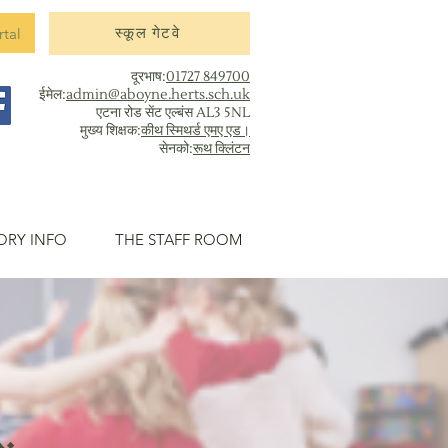
rtal
स्कूल गेटवे
दूरभाष:
01727 849700
ईमेल:
admin@aboyne.herts.sch.uk
एटना रोड सेंट एल्बंस AL3 5NL
मुख्य शिक्षक:
कीथ स्मिथर्ड एमए एड।
सेनको:
रूथ क्लिंटन
ORY INFO
THE STAFF ROOM