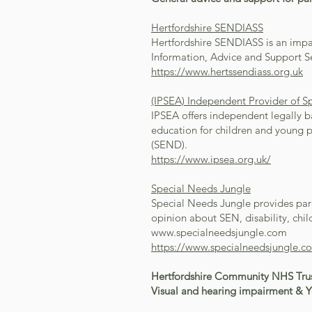
Hertfordshire SENDIASS
Hertfordshire SENDIASS is an impar
Information, Advice and Support S
https://www.hertssendiass.org.uk
(IPSEA) Independent Provider of S
IPSEA offers independent legally ba
education for children and young p
(SEND).
https://www.ipsea.org.uk/
Special Needs Jungle
Special Needs Jungle provides par
opinion about SEN, disability, chil
www.specialneedsjungle.com
https://www.specialneedsjungle.c
Hertfordshire Community NHS Tru
Visual and
hearing
impairment & Y