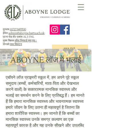
दूरभाष:
01727 849700
ईमेल:
admin@aboyne.herts.sch.uk
एटना रोड सेंट एल्बंस AL3 5NL
मुख्य शिक्षक:
कीथ स्मिथर्ड एमए एड।
सेनको:
रूथ क्लिंटन
स्कूल गेटवे
ABOYNE लॉज में भलाई
एबॉयने लॉज प्राइमरी स्कूल में, हम अपने पूरे स्कूल
समुदाय (बच्चों, कर्मचारियों, माता-पिता और देखभाल
करने वालों) के सकारात्मक मानसिक स्वास्थ्य और
भलाई का समर्थन करने के लिए प्रतिबद्ध हैं। हम मानते
हैं कि हमारा मानसिक स्वास्थ्य और भावनात्मक स्वास्थ्य
हमारे जीवन के लिए उतना ही महत्वपूर्ण है जितना कि
हमारा शारीरिक स्वास्थ्य। हम जानते हैं कि बच्चों का
मानसिक स्वास्थ्य उनके समग्र कल्याण का एक
महत्वपूर्ण कारक है और यह उनके सीखने और उपलब्धि