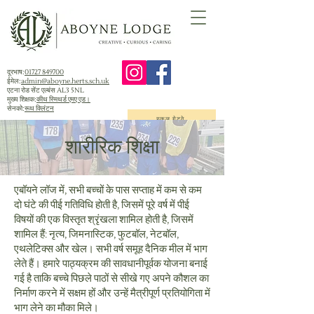
दूरभाष:
01727 849700
ईमेल:
admin@aboyne.herts.sch.uk
एटना रोड सेंट एल्बंस AL3 5NL
मुख्य शिक्षक:
कीथ स्मिथर्ड एमए एड।
सेनको:
रूथ क्लिंटन
स्कूल गेटवे
शारीरिक शिक्षा
एबॉयने लॉज में, सभी बच्चों के पास सप्ताह में कम से कम
दो घंटे की पीई गतिविधि होती है, जिसमें पूरे वर्ष में पीई
विषयों की एक विस्तृत श्रृंखला शामिल होती है, जिसमें
शामिल हैं: नृत्य, जिमनास्टिक, फुटबॉल, नेटबॉल,
एथलेटिक्स और खेल। सभी वर्ष समूह दैनिक मील में भाग
लेते हैं। हमारे पाठ्यक्रम की सावधानीपूर्वक योजना बनाई
गई है ताकि बच्चे पिछले पाठों से सीखे गए अपने कौशल का
निर्माण करने में सक्षम हों और उन्हें मैत्रीपूर्ण प्रतियोगिता में
भाग लेने का मौका मिले।