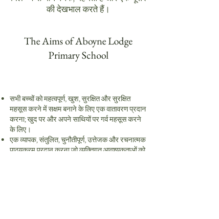
की देखभाल करते हैं।
The Aims of Aboyne Lodge
Primary School
सभी बच्चों को महत्वपूर्ण, खुश, सुरक्षित और सुरक्षित
महसूस करने में सक्षम बनाने के लिए एक वातावरण प्रदान
करना; खुद पर और अपने साथियों पर गर्व महसूस करने
के लिए।
एक व्यापक, संतुलित, चुनौतीपूर्ण, उत्तेजक और रचनात्मक
पाठ्यक्रम प्रदान करना जो व्यक्तिगत आवश्यकताओं को
पूरा करता हो।
सफलता का जश्न मनाकर आत्मविश्वास, आत्म-सम्मान
और स्वतंत्रता का निर्माण करना।
एक देखभाल करने वाले रवैये को प्रोत्साहित करना जो
स्कूल समुदाय के भीतर सभी के विश्वासों और विचारों का
सम्मान करता है, और समान अवसर सुनिश्चित करता है।