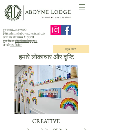
दूरभाष:
01727 849700
ईमेल:
admin@aboyne.herts.sch.uk
एटना रोड सेंट एल्बंस AL3 5NL
मुख्य शिक्षक:
कीथ स्मिथर्ड एमए एड।
सेनको:
रूथ क्लिंटन
स्कूल गेटवे
हमारे लोकाचार और दृष्टि
CREATIVE