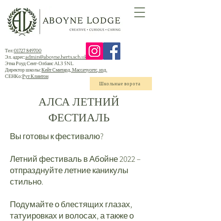
Тел:
01727 849700
Эл. адрес:
admin@aboyne.herts.sch.uk
Этна Роуд Сент-Олбанс AL3 5NL
Директор школы:
Кейт Смитард, Массачусетс, изд.
СЕНКо:
Рут Клинтон
Школьные ворота
АЛСА ЛЕТНИЙ
ФЕСТИАЛЬ
Вы готовы к фестивалю?
Летний фестиваль в Абойне 2022 –
отпразднуйте летние каникулы
стильно.
Подумайте о блестящих глазах,
татуировках и волосах, а также о