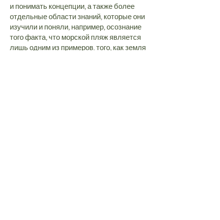
и понимать концепции, а также более
отдельные области знаний, которые они
изучили и поняли, например, осознание
того факта, что морской пляж является
лишь одним из примеров. того, как земля
встречается с морем, и это «побережье»
(концепция или обобщенный набор
информации) относится к любому месту,
где земля встречается с морем, которое
может быть пляжем, но также может
быть утесом, портом, эстуарием,
илистой равниной или болото. Для
достижения этого на ключевом этапе 2
(5-й и 6-й классы) мы призываем и
поддерживаем наших учеников в
проведении исследований по
подключенной географии, которые
позволяют им использовать и применять
специализированную предметную
лексику, предметные инструменты
(такие как ГИС) и навыки работы в