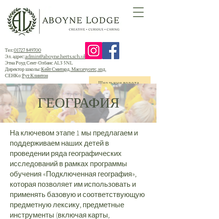
Тел:
01727 849700
Эл. адрес:
admin@aboyne.herts.sch.uk
Этна Роуд Сент-Олбанс AL3 5NL
Директор школы:
Кейт Смитард, Массачусетс, изд.
СЕНКо:
Рут Клинтон
Школьные ворота
ГЕОГРАФИЯ
На ключевом этапе 1 мы предлагаем и
поддерживаем наших детей в
проведении ряда географических
исследований в рамках программы
обучения «Подключенная география»,
которая позволяет им использовать и
применять базовую и соответствующую
предметную лексику, предметные
инструменты (включая карты,