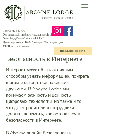
Тел:
01727 849700
Эл. адрес:
admin@aboyne.herts.sch.uk
Этна Роуд Сент-Олбанс AL3 5NL
Директор школы:
Кейт Смитард, Массачусетс, изд.
СЕНКо:
Рут Клинтон
Школьные ворота
Безопасность в Интернете
Интернет может быть отличным
способом узнать информацию, поиграть
в игры и оставаться на связи с
друзьями. В Aboyne Lodge мы
понимаем важность и ценность
цифровых технологий, но также и то,
что дети, родители и сотрудники
должны понимать, как оставаться в
безопасности в Интернете.
В Aboyne онлайн-безопасность