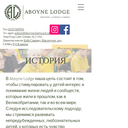
Тел:
01727 849700
Эл. адрес:
admin@aboyne.herts.sch.uk
Этна Роуд Сент-Олбанс AL3 5NL
Директор школы:
Кейт Смитард, Массачусетс, изд.
СЕНКо:
Рут Клинтон
Школьные ворота
ИСТОРИЯ
В Aboyne Lodge наша цель состоит в том,
чтобы стимулировать у детей интерес и
понимание жизни людей и сообществ,
которые жили в прошлом, как в
Великобритании, так и во всем мире.
Следуя исследовательскому подходу,
мы стремимся развивать
непредубежденных, любознательных
детей, у которых есть чувство