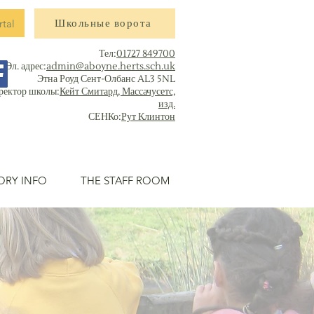
rtal
Школьные ворота
Тел:
01727 849700
Эл. адрес:
admin@aboyne.herts.sch.uk
Этна Роуд Сент-Олбанс AL3 5NL
ректор школы:
Кейт Смитард, Массачусетс,
изд.
СЕНКо:
Рут Клинтон
ORY INFO
THE STAFF ROOM