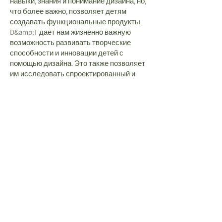
навыки, знания и понимание дизайна, но,
что более важно, позволяет детям
создавать функциональные продукты.
D&amp;T дает нам жизненно важную
возможность развивать творческие
способности и инновации детей с
помощью дизайна. Это также позволяет
им исследовать спроектированный и
созданный мир, в котором мы все живем
и работаем.
Следим за
Национальная программа
,
который включает дизайн и технологии в
качестве обязательного предмета на
ключевых этапах 1 и 2 с
установленными законом программами
обучения.
Карта последовательности учебной программы D&amp;amp;T
Aboyne Lodge School Association (ALSA) —
зарегистрированная благотворительная
организация в Англии — номер благотворительной