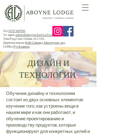
Тел:
01727 849700
Эл. адрес:
admin@aboyne.herts.sch.uk
Этна Роуд Сент-Олбанс AL3 5NL
Директор школы:
Кейт Смитард, Массачусетс, изд.
СЕНКо:
Рут Клинтон
Школьные ворота
ДИЗАЙН И
ТЕХНОЛОГИИ
Обучение дизайну и технологиям
состоит из двух основных элементов:
изучение того, как устроены вещи в
нашем мире и как они работают, и
обучение проектированию и
производству продуктов, которые
функционируют для конкретных целей и