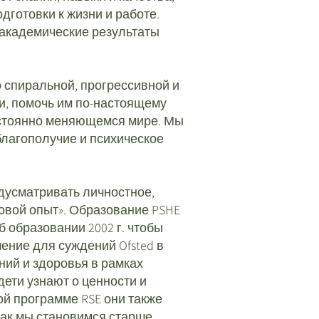
дготовки к жизни и работе.
еакадемические результаты
 спиральной, прогрессивной и
ни, помочь им по-настоящему
 постоянно меняющемся мире. Мы
благополучие и психическое
дусматривать личностное,
довой опыт». Образование PSHE
б образовании 2002 г.
чтобы
ение для суждений Ofsted в
ний и здоровья в рамках
ети узнают о ценности и
й программе RSE они также
как мы становимся старше.