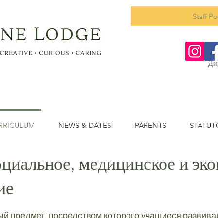
Staff Po
Ди
RRICULUM
NEWS & DATES
PARENTS
STATUT
оциальное, медицинское и эк
ие
й предмет, посредством которого учащиеся развиваю