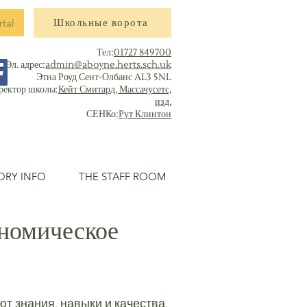
rtal
Школьные ворота
Тел:
01727 849700
Эл. адрес:
admin@aboyne.herts.sch.uk
Этна Роуд Сент-Олбанс AL3 5NL
ректор школы:
Кейт Смитард, Массачусетс,
изд.
СЕНКо:
Рут Клинтон
ORY INFO
THE STAFF ROOM
ономическое
т знания, навыки и качества,