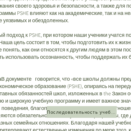
ния своего здоровья и безопасности, а также для по
аммы PSHE влияют как на академические, так и на н
е уязвимых и обездоленных.
подход к PSHE, при котором наши ученики учатся по
аша цель состоит в том, чтобы подготовить их к жиз
кже понять, как они относятся к другим людям в этом
ь использовать осознанность, чтобы поддержать их 
а
В документе говорится, что «все школы должны пре
кономическое образование (PSHE), опираясь на пере
тавных обязанностей школ, изложенных в the
Закон о
ю и широкую учебную программу и имеет важное знач
 поведения, благополучия и защиты. Аспекты отноше
Последовательность учебной программы PSHE
яются обязательной частью учебной программы, где д
азных семейных отношениях. Благодаря нашей учебно
 претерпевают естественные изменения по мере того, 