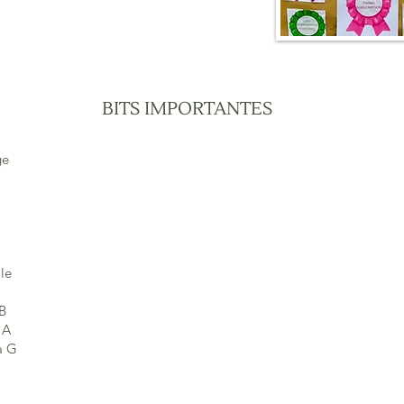
BITS IMPORTANTES
ge
le
B
 A
a G