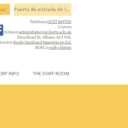
rtal
Puerta de entrada de la escuela
Teléfono:
01727 849700
Correo
lectrónico:
admin@aboyne.herts.sch.uk
Etna Road St. Albans AL3 5NL
irector:
Keith Smithard Maestría en Ed.
SENCo:
ruth clinton
ORY INFO
THE STAFF ROOM