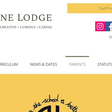
Staff Po
e
D
RRICULUM
NEWS & DATES
PARENTS
STATUT