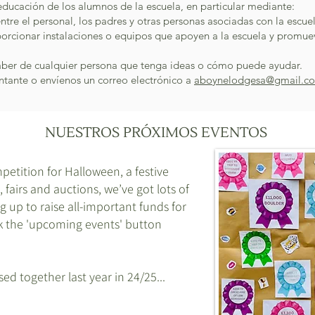
ducación de los alumnos de la escuela, en particular mediante:
 entre el personal, los padres y otras personas asociadas con la escue
roporcionar instalaciones o equipos que apoyen a la escuela y promu
aber de cualquier persona que tenga ideas o cómo puede ayudar.
tante o envíenos un correo electrónico a
aboynelodgesa@gmail.c
NUESTROS PRÓXIMOS EVENTOS
tition for Halloween, a festive
fairs and auctions, we’ve got lots of
g up to raise all-important funds for
ck the 'upcoming events' button
ed together last year in 24/25...