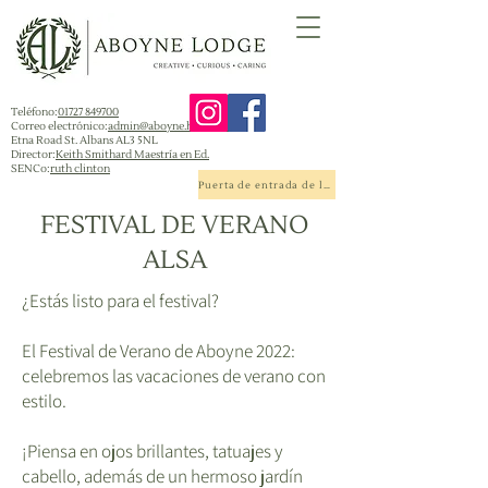
Teléfono:
01727 849700
Correo electrónico:
admin@aboyne.herts.sch.uk
Etna Road St. Albans AL3 5NL
Director:
Keith Smithard Maestría en Ed.
SENCo:
ruth clinton
Puerta de entrada de la escuela
FESTIVAL DE VERANO
ALSA
¿Estás listo para el festival?
El Festival de Verano de Aboyne 2022:
celebremos las vacaciones de verano con
estilo.
¡Piensa en ojos brillantes, tatuajes y
cabello, además de un hermoso jardín