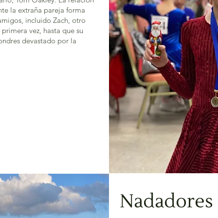
ente la extraña pareja forma
amigos, incluido Zach, otro
 primera vez, hasta que su
Londres devastado por la
Nadadores 