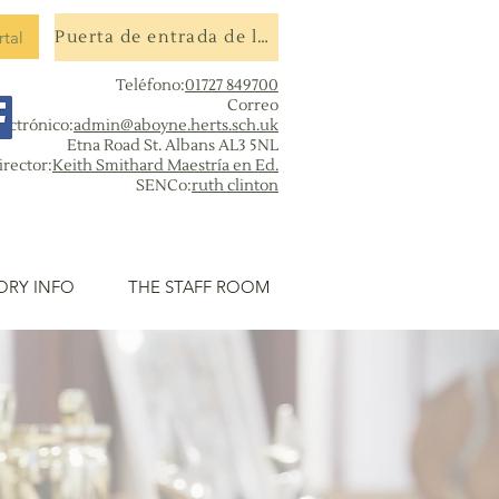
rtal
Puerta de entrada de la escuela
Teléfono:
01727 849700
Correo
lectrónico:
admin@aboyne.herts.sch.uk
Etna Road St. Albans AL3 5NL
irector:
Keith Smithard Maestría en Ed.
SENCo:
ruth clinton
ORY INFO
THE STAFF ROOM