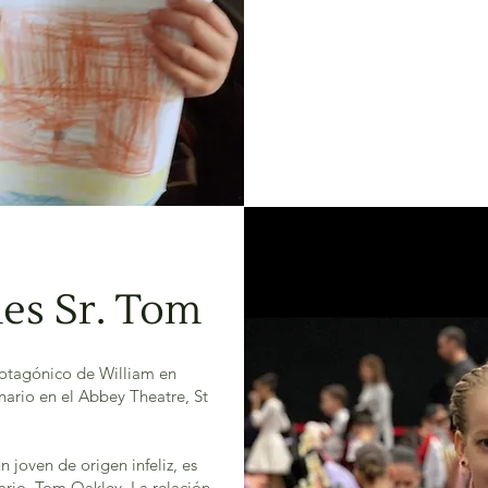
es Sr. Tom
rotagónico de William en
ario en el Abbey Theatre, St
 joven de origen infeliz, es
tario, Tom Oakley. La relación