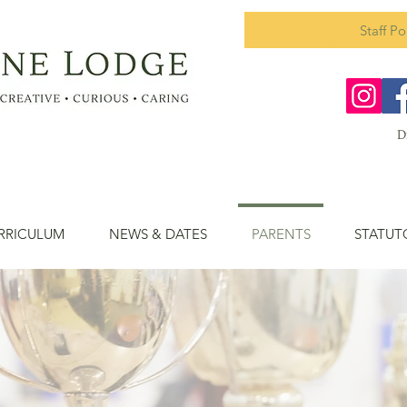
Staff Po
e
D
RRICULUM
NEWS & DATES
PARENTS
STATUT