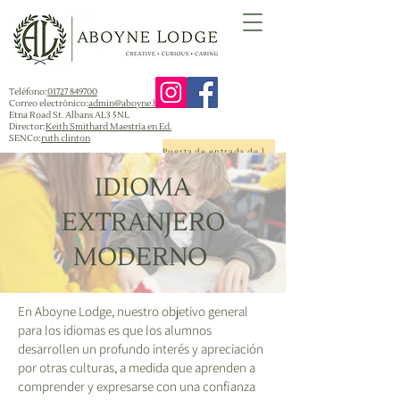
Teléfono:
01727 849700
Correo electrónico:
admin@aboyne.herts.sch.uk
Etna Road St. Albans AL3 5NL
Director:
Keith Smithard Maestría en Ed.
SENCo:
ruth clinton
Puerta de entrada de la escuela
IDIOMA
EXTRANJERO
MODERNO
En Aboyne Lodge, nuestro objetivo general
para los idiomas es que los alumnos
desarrollen un profundo interés y apreciación
por otras culturas, a medida que aprenden a
comprender y expresarse con una confianza