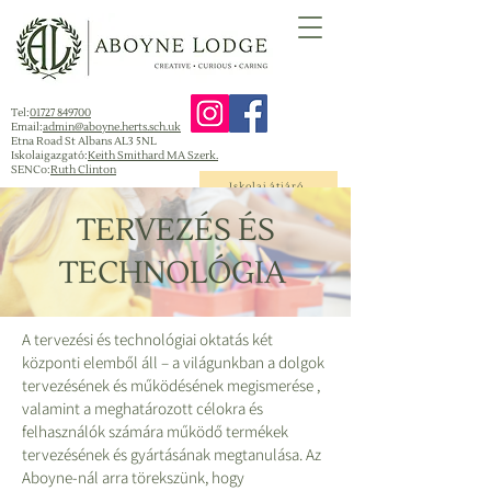
Tel:
01727 849700
Email:
admin@aboyne.herts.sch.uk
Etna Road St Albans AL3 5NL
Iskolaigazgató:
Keith Smithard MA Szerk.
SENCo:
Ruth Clinton
Iskolai átjáró
TERVEZÉS ÉS
TECHNOLÓGIA
A tervezési és technológiai oktatás két
központi elemből áll – a világunkban a dolgok
tervezésének és működésének megismerése ,
valamint a meghatározott célokra és
felhasználók számára működő termékek
tervezésének és gyártásának megtanulása. Az
Aboyne-nál arra törekszünk, hogy