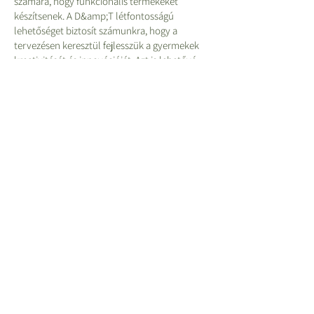
számára, hogy funkcionális termékeket
készítsenek. A D&amp;T létfontosságú
lehetőséget biztosít számunkra, hogy a
tervezésen keresztül fejlesszük a gyermekek
kreativitását és innovációját. Azt is lehetővé
teszi számukra, hogy felfedezzék azt a
tervezett és készített világot, amelyben
mindannyian élünk és dolgozunk.
Követjük a
Nemzeti tanterv
, amely kötelező
tantárgyként tartalmazza a tervezést és
technológiát az 1. és 2. kulcsszakaszban,
kötelező tanulmányi programokkal.
D&amp;amp;T tanterv sorozattérkép
Aboyne Lodge School Association (ALSA) – bejegyzett
jótékonysági szervezet Angliában – Jótékonysági szervezet
száma:
1044678
Székhely: Aboyne Lodge School, Etna Road, St. Albans, AL3
5NL
© 2022 Aboyne Lodge School.
Büszkén tervezte
Midnight Blue Marketing
-