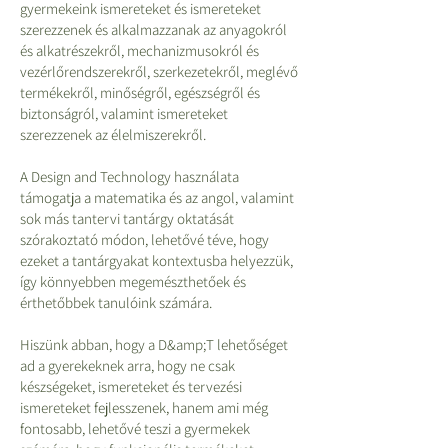
gyermekeink ismereteket és ismereteket
szerezzenek és alkalmazzanak az anyagokról
és alkatrészekről, mechanizmusokról és
vezérlőrendszerekről, szerkezetekről, meglévő
termékekről, minőségről, egészségről és
biztonságról, valamint ismereteket
szerezzenek az élelmiszerekről.
A Design and Technology használata
támogatja a matematika és az angol, valamint
sok más tantervi tantárgy oktatását
szórakoztató módon, lehetővé téve, hogy
ezeket a tantárgyakat kontextusba helyezzük,
így könnyebben megemészthetőek és
érthetőbbek tanulóink számára.
Hiszünk abban, hogy a D&amp;T lehetőséget
ad a gyerekeknek arra, hogy ne csak
készségeket, ismereteket és tervezési
ismereteket fejlesszenek, hanem ami még
fontosabb, lehetővé teszi a gyermekek