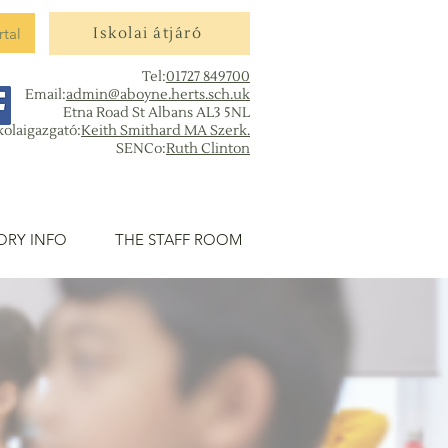
rtal
Iskolai átjáró
Tel:
01727 849700
Email:
admin@aboyne.herts.sch.uk
Etna Road St Albans AL3 5NL
kolaigazgató:
Keith Smithard MA Szerk.
SENCo:
Ruth Clinton
ORY INFO
THE STAFF ROOM