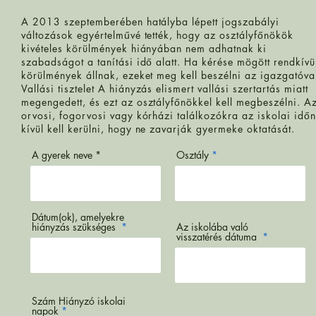
A 2013 szeptemberében hatályba lépett jogszabályi
változások egyértelművé tették, hogy az osztályfőnökök
kivételes körülmények hiányában nem adhatnak ki
szabadságot a tanítási idő alatt. Ha kérése mögött rendkívü
körülmények állnak, ezeket meg kell beszélni az igazgatóva
Vallási tisztelet A hiányzás elismert vallási szertartás miatt
megengedett, és ezt az osztályfőnökkel kell megbeszélni. A
orvosi, fogorvosi vagy kórházi találkozókra az iskolai időn
kívül kell kerülni, hogy ne zavarják gyermeke oktatását.
A gyerek neve
Osztály
Dátum(ok), amelyekre
hiányzás szükséges
Az iskolába való
visszatérés dátuma
Szám Hiányzó iskolai
napok