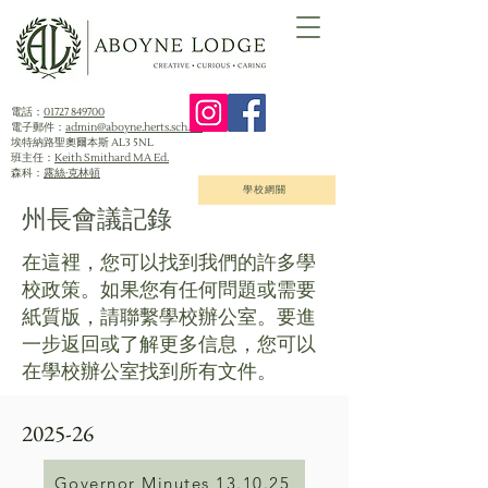
電話：
01727 849700
電子郵件：
admin@aboyne.herts.sch.uk
埃特納路聖奧爾本斯 AL3 5NL
班主任：
Keith Smithard MA Ed.
森科：
露絲·克林頓
學校網關
州長會議記錄
在這裡，您可以找到我們的許多學
校政策。如果您有任何問題或需要
紙質版，請聯繫學校辦公室。要進
一步返回或了解更多信息，您可以
在學校辦公室找到所有文件。
2025-26
Governor Minutes 13.10.25