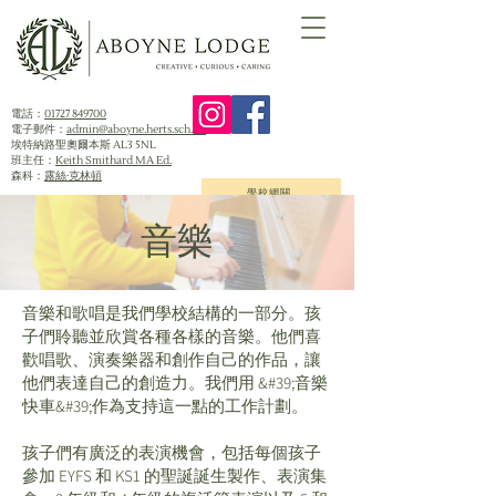
電話：
01727 849700
電子郵件：
admin@aboyne.herts.sch.uk
埃特納路聖奧爾本斯 AL3 5NL
班主任：
Keith Smithard MA Ed.
森科：
露絲·克林頓
學校網關
音樂
音樂和歌唱是我們學校結構的一部分。孩
子們聆聽並欣賞各種各樣的音樂。他們喜
歡唱歌、演奏樂器和創作自己的作品，讓
他們表達自己的創造力。我們用 &#39;
音樂
快車
&#39;作為支持這一點的工作計劃。
孩子們有廣泛的表演機會，包括每個孩子
參加 EYFS 和 KS1 的聖誕誕生製作、表演集