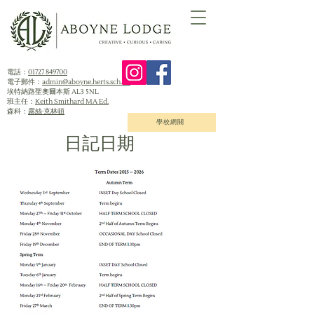
電話：
01727 849700
電子郵件：
admin@aboyne.herts.sch.uk
埃特納路聖奧爾本斯 AL3 5NL
班主任：
Keith Smithard MA Ed.
森科：
露絲·克林頓
學校網關
日記日期