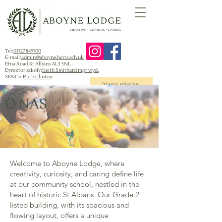
Tel:
01727 849700
E-mail:
admin@aboyne.herts.sch.uk
Etna Road St Albans AL3 5NL
Dyrektor szkoły:
Keith Smithard mgr wyd.
SENCo:
Ruth Clinton
Brama szkolna
O NAS
Welcome to Aboyne Lodge, where
creativity, curiosity, and caring define life
at our community school, nestled in the
heart of historic St Albans. Our Grade 2
listed building, with its spacious and
flowing layout, offers a unique